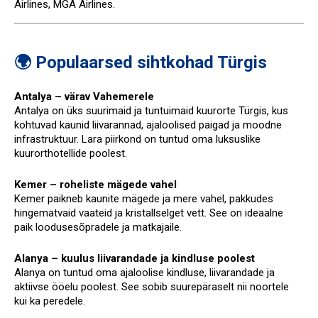
Airlines, MGA Airlines.
🌍 Populaarsed sihtkohad Türgis
Antalya – värav Vahemerele
Antalya on üks suurimaid ja tuntuimaid kuurorte Türgis, kus
kohtuvad kaunid liivarannad, ajaloolised paigad ja moodne
infrastruktuur. Lara piirkond on tuntud oma luksuslike
kuurorthotellide poolest.
Kemer – roheliste mägede vahel
Kemer paikneb kaunite mägede ja mere vahel, pakkudes
hingematvaid vaateid ja kristallselget vett. See on ideaalne
paik loodusesõpradele ja matkajaile.
Alanya – kuulus liivarandade ja kindluse poolest
Alanya on tuntud oma ajaloolise kindluse, liivarandade ja
aktiivse ööelu poolest. See sobib suurepäraselt nii noortele
kui ka peredele.