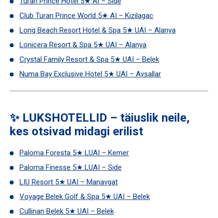
Turan Prince Hotel 5★ AI – Side
Club Turan Prince World 5★ AI – Kizilagac
Long Beach Resort Hotel & Spa 5★ UAI – Alanya
Lonicera Resort & Spa 5★ UAI – Alanya
Crystal Family Resort & Spa 5★ UAI – Belek
Numa Bay Exclusive Hotel 5★ UAI – Avsallar
✨ LUKSHOTELLID – täiuslik neile,
kes otsivad midagi erilist
Paloma Foresta 5★ LUAI – Kemer
Paloma Finesse 5★ LUAI – Side
LIU Resort 5★ UAI – Manavgat
Voyage Belek Golf & Spa 5★ UAI – Belek
Cullinan Belek 5★ UAI – Belek