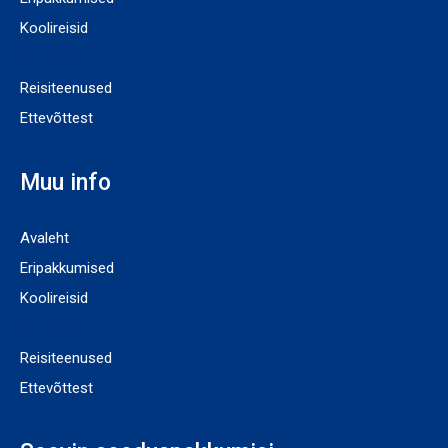
Koolireisid
Sihtkohad
Reisiteenused
Ettevõttest
Muu info
Avaleht
Eripakkumised
Koolireisid
Sihtkohad
Reisiteenused
Ettevõttest