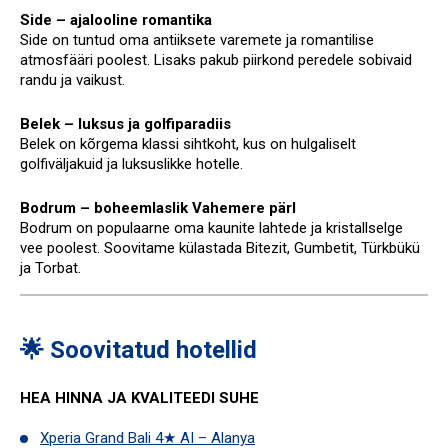
Side – ajalooline romantika
Side on tuntud oma antiiksete varemete ja romantilise
atmosfääri poolest. Lisaks pakub piirkond peredele sobivaid
randu ja vaikust.
Belek – luksus ja golfiparadiis
Belek on kõrgema klassi sihtkoht, kus on hulgaliselt
golfiväljakuid ja luksuslikke hotelle.
Bodrum – boheemlaslik Vahemere pärl
Bodrum on populaarne oma kaunite lahtede ja kristallselge
vee poolest. Soovitame külastada Bitezit, Gumbetit, Türkbükü
ja Torbat.
🌟 Soovitatud hotellid
HEA HINNA JA KVALITEEDI SUHE
Xperia Grand Bali 4★ AI – Alanya