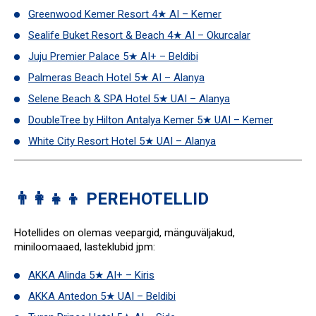
Greenwood Kemer Resort 4★ AI – Kemer
Sealife Buket Resort & Beach 4★ AI – Okurcalar
Juju Premier Palace 5★ AI+ – Beldibi
Palmeras Beach Hotel 5★ AI – Alanya
Selene Beach & SPA Hotel 5★ UAI – Alanya
DoubleTree by Hilton Antalya Kemer 5★ UAI – Kemer
White City Resort Hotel 5★ UAI – Alanya
👨‍👩‍👧‍👦 PEREHOTELLID
Hotellides on olemas veepargid, mänguväljakud,
miniloomaaed, lasteklubid jpm:
AKKA Alinda 5★ AI+ – Kiris
AKKA Antedon 5★ UAI – Beldibi