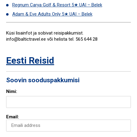
Regnum Carya Golf & Resort 5★ UAI – Belek
Adam & Eve Adults Only 5★ UAI – Belek
Küsi lisainfot ja sobivat reisipakkumist.
info@baltictravel.ee või helista tel. 565 644 28
Eesti Reisid
Soovin sooduspakkumisi
Nimi:
Email: