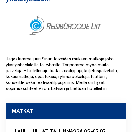
Järjestämme juuri Sinun toiveiden mukaan matkoja joko
yksityishenkilöille tai ryhmille. Tarjoamme myös muita
palveluja – hotellimajoitusta, laivalippuja, kuljetuspalveluita,
kokusmatkoja, opastuksia, ryhmäruokailuja, teatteri-,
konsertti- sekä festivaalilippuja jms. Meillä on hyvät
sopimussuhteet Viron, Latvian ja Liettuan hotelleihin.
MATKAT
LAULUJUHLAT TALLINNASSA 05.-07.07